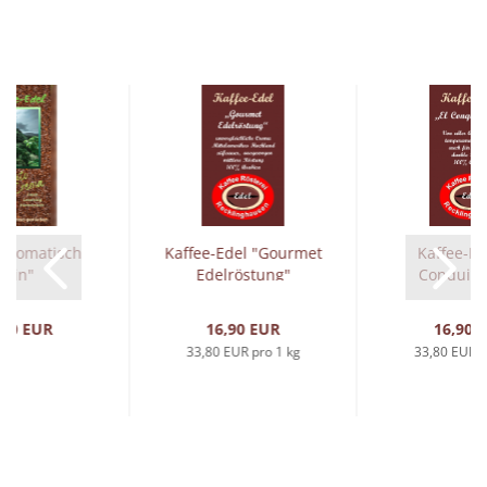
 Aromatisch
Kaffee-Edel "Gourmet
Kaffee-Ed
Fein"
Edelröstung"
Conquist
,00 EUR
16,90 EUR
16,90 
33,80 EUR pro 1 kg
33,80 EUR p