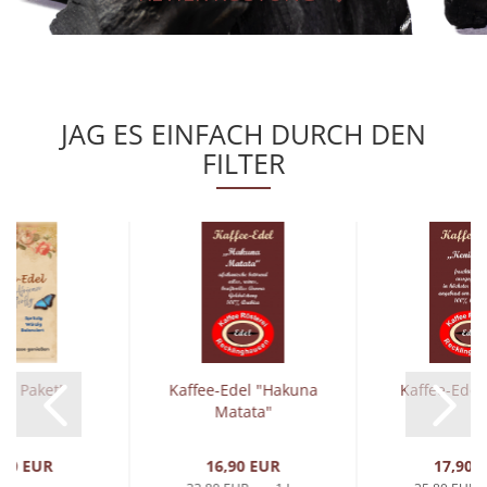
JAG ES EINFACH DURCH DEN
FILTER
ika Paket"
Kaffee-Edel "Hakuna
Kaffee-Edel
Matata"
,50 EUR
16,90 EUR
17,90 