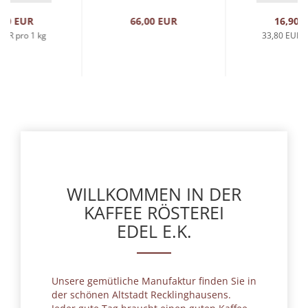
Kaffee"
,90 EUR
66,00 EUR
16,90 
EUR pro 1 kg
33,80 EUR p
WILLKOMMEN IN DER
KAFFEE RÖSTEREI
EDEL E.K.
Unsere gemütliche Manufaktur finden Sie in
der schönen Altstadt Recklinghausens.