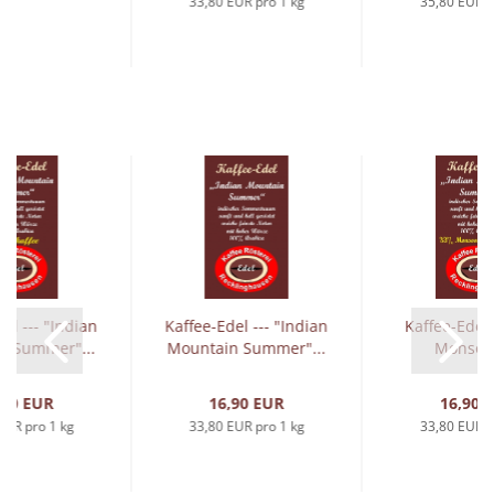
33,80 EUR pro 1 kg
35,80 EUR p
el --- "Indian
Kaffee-Edel --- "Indian
Kaffee-Edel 
n Summer"...
Mountain Summer"...
Monsoo
Malabar"-
,90 EUR
16,90 EUR
16,90 
EUR pro 1 kg
33,80 EUR pro 1 kg
33,80 EUR p