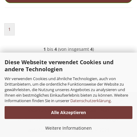
1
1
bis
4
(von insgesamt
4
)
Diese Webseite verwendet Cookies und
andere Technologien
Wir verwenden Cookies und ähnliche Technologien, auch von
Drittanbietern, um die ordentliche Funktionsweise der Website zu
gewährleisten, die Nutzung unseres Angebotes zu analysieren und
Ihnen ein bestmögliches Einkaufserlebnis bieten zu können. Weitere
Informationen finden Sie in unserer
Datenschutzerklärung
.
Impressum
Kontakt
Versand- & Zahlungsbedingungen
Widerrufsrecht & Widerrufsformular
AGB
Alle Akzeptieren
Privatsphäre und Datenschutz
Cookie Einstellungen
Weitere Informationen
Webshop erstellen
mit Gambio.de © 2026