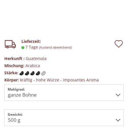
A
Lieferzeit:
7 Tage
(Ausland abweichend)
d
Herkunft :
Guatemala
M
Mischung:
Arabica
Stärke:
Körper:
kräftig - hohe Würze - imposantes Aroma
Mahlgrad:
Gewicht: